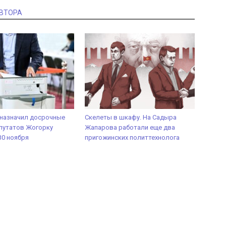
АВТОРА
 назначил досрочные
Скелеты в шкафу. На Садыра
путатов Жогорку
Жапарова работали еще два
30 ноября
пригожинских политтехнолога