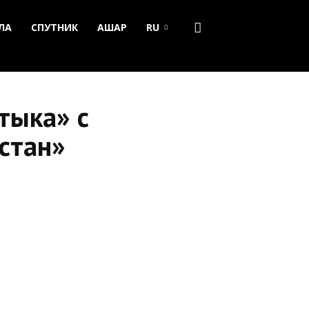
ЛА
СПУТНИК
АШАР
RU
тыка» с
стан»