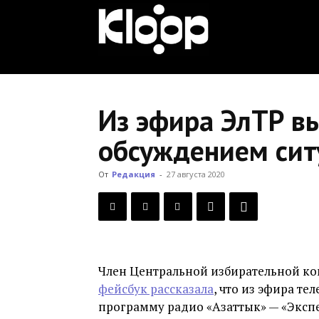
KLOOP.KG
—
Из эфира ЭлТР в
обсуждением сит
Новости
От
Редакция
-
27 августа 2020
Кыргызстана
Член Центральной избирательной ко
фейсбук рассказала
, что из эфира т
программу радио «Азаттык» — «Экспе