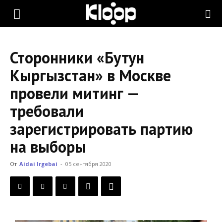
KLOOP.KG
Сторонники «Бутун
—
Кыргызстан» в Москве
провели митинг —
Новости
требовали
зарегистрировать партию
Кыргызстана
на выборы
От
Aidai Irgebai
-
05 сентября 2020