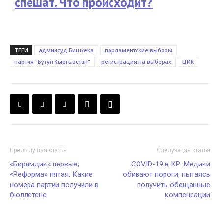
спешат. Что происходит?
ТЕГИ
админсуд Бишкека
парламентские выборы
партия "Бутун Кыргызстан"
регистрация на выборах
ЦИК
Предыдущая статья
Следующая статья
«Биримдик» первые,
COVID-19 в КР: Медики
«Реформа» пятая. Какие
обивают пороги, пытаясь
номера партии получили в
получить обещанные
бюллетене
компенсации