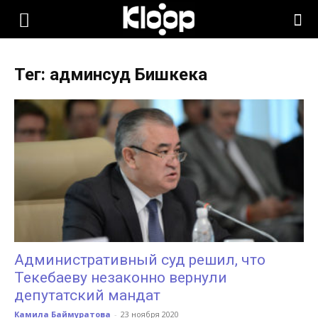
KLOOP.KG
Тег: админсуд Бишкека
—
Новости
Кыргызстана
Административный суд решил, что
Текебаеву незаконно вернули
депутатский мандат
Камила Баймуратова
-
23 ноября 2020