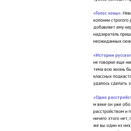
«Голос зоны»
. Не
колонии строгого 
добавляет ему нер
надзиратель прише
неожиданных сюже
«Истории русског
не говорил еще ни
тема всю жизнь бы
классных подкасто
удалось сделать э
«Одно расстройс
м веке он уже обо
расстройством и 
ничего этого нет
же вы один из них