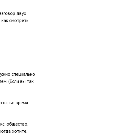
азговор двух
 как смотреть
нужно специально
ем. (Если вы так
оты, во время
кс, общество,
когда хотите.