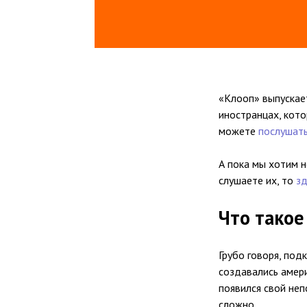
«Клооп» выпускает
иностранцах, кото
можете
послушать
А пока мы хотим н
слушаете их, то
зд
Что такое
Грубо говоря, под
создавались амер
появился свой не
сложно.