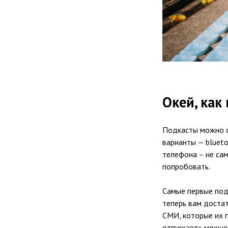
Окей, как
Подкасты можно сл
варианты — bluet
телефона – не сам
попробовать.
Самые первые подк
теперь вам доста
СМИ, которые их 
отпускает» можно