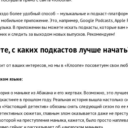
раздо более удобный способ – музыкальные и подкаст-платформ
 мобильное приложение. Это, например, Google Podcasts, Apple P
Музыка. В приложении вы можете искать подкасты, которые вам н
 них и следить за выходом новых выпусков. Рекомендуем!
те, с каких подкастов лучше начать
сит от ваших интересов, но мы в «Клоопе» посоветуем свои лю
ком языке:
ория о маньяке из Абакана и его жертвах. Возможно, это лучше
кастинге в прошлом году. Реальная история вышла настолько си
а «Настоящий детектив» обязаны снять следующий сезон по ее 
етективных сюжетах, главным злом оказывается даже не престу
 которой на преступления маньяка, кажется, было просто наплев
ямо сейчас и рассказывает об «ангарском маньяке».