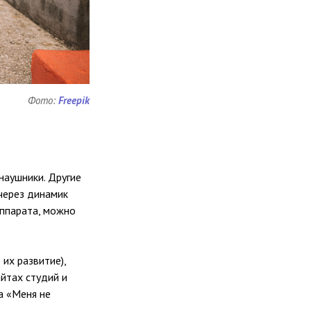
Фото:
Freepik
наушники. Другие
через динамик
аппарата, можно
их развитие),
йтах студий и
 а «Меня не