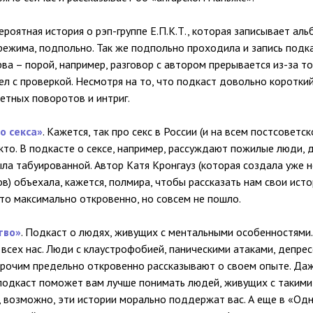
вероятная история о рэп-группе Е.П.К.Т., которая записывает ал
режима, подпольно. Так же подпольно проходила и запись подка
ва – порой, например, разговор с автором прерывается из-за то
л с проверкой. Несмотря на то, что подкаст довольно короткий
тных поворотов и интриг.
о секса»
. Кажется, так про секс в России (и на всем постсоветс
кто. В подкасте о сексе, например, рассуждают пожилые люди, 
ла табуированной. Автор Катя Кронгауз (которая создала уже 
в) объехала, кажется, полмира, чтобы рассказать нам свои исто
то максимально откровенно, но совсем не пошло.
тво»
. Подкаст о людях, живущих с ментальными особенностями.
 всех нас. Люди с клаустрофобией, паническими атаками, депре
прочим предельно откровенно рассказывают о своем опыте. Даж
, подкаст поможет вам лучше понимать людей, живущих с такими
, возможно, эти истории морально поддержат вас. А еще в «Од