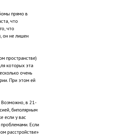
ьбомы прямо в
ста, что
го, что
, он не лишен
ком пространстве)
для которых эта
несколько очень
рии. При этом ей
 Возможно, в 21-
ссией, биполярным
е если у вас
 проблемами. Если
ном расстройстве»