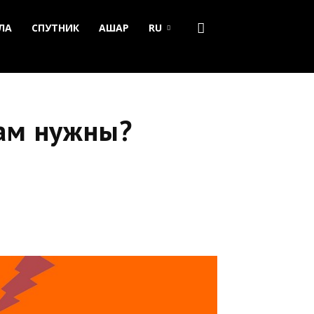
ЛА
СПУТНИК
АШАР
RU
вам нужны?