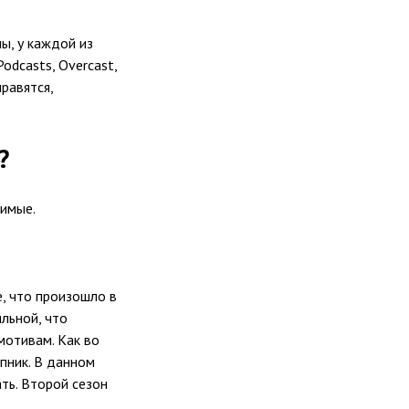
ы, у каждой из
odcasts, Overcast,
равятся,
?
бимые.
е, что произошло в
льной, что
мотивам. Как во
пник. В данном
ать. Второй сезон