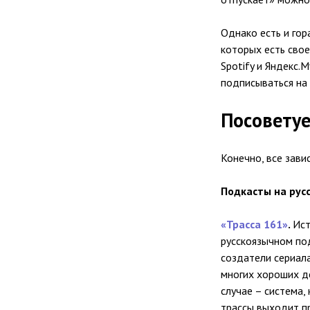
Однако есть и го
которых есть свое
Spotify и Яндекс.
подписываться на
Посоветуе
Конечно, все зави
Подкасты на русс
«Трасса 161»
.
Ист
русскоязычном под
создатели сериал
многих хороших д
случае – система,
трассы выходит пр