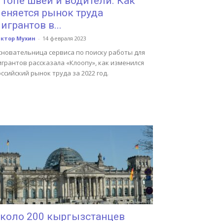
 топе швеи и водители. Как
еняется рынок труда
игрантов в...
иктор Мухин
-
14 февраля 2023
сновательница сервиса по поиску работы для
грантов рассказала «Клоопу», как изменился
ссийский рынок труда за 2022 год.
коло 200 кыргызстанцев