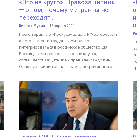
«Это не круто». Правозащитник
«
— о том, почему мигранты не
о
переходят...
и
о
Виктор Мухин
-
15 апреля 2024
Р
После теракта в «Крокусе» власти РФ заговорили
о неготовности трудовых мигрантов
Н
интегрироваться в российское общество. Да,
з
Россия для мигрантов — это «не круто»,
Ро
соглашается защитник их прав Александр Ким.
п
Одной из причин он называет дискриминацию.
п