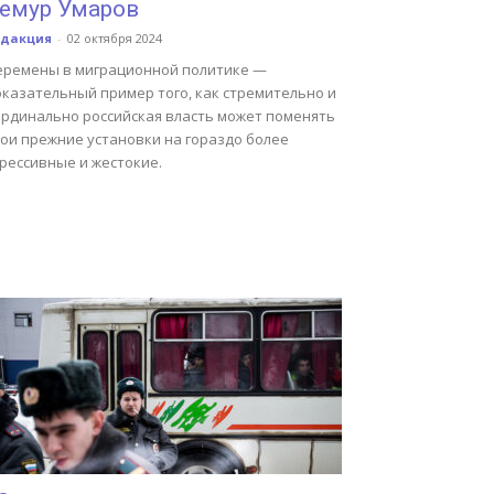
емур Умаров
едакция
-
02 октября 2024
еремены в миграционной политике —
оказательный пример того, как стремительно и
ардинально российская власть может поменять
вои прежние установки на гораздо более
рессивные и жестокие.