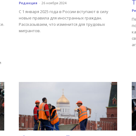
Т
Редакция
-
26 ноября 2024
Р
С 1 января 2025 года в России вступают в силу
новые правила для иностранных граждан.
П
е.
Рассказываем, что изменится для трудовых
п
мигрантов.
к
с
и
аг
а
м
и