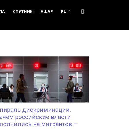
ЛА
СПУТНИК
АШАР
RU
пираль дискриминации.
ачем российские власти
полчились на мигрантов —