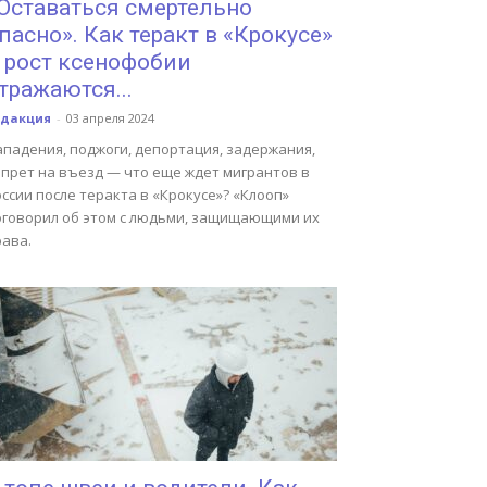
Оставаться смертельно
пасно». Как теракт в «Крокусе»
 рост ксенофобии
тражаются...
едакция
-
03 апреля 2024
ападения, поджоги, депортация, задержания,
апрет на въезд — что еще ждет мигрантов в
ссии после теракта в «Крокусе»? «Клооп»
оговорил об этом с людьми, защищающими их
рава.