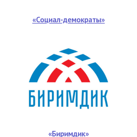
«Социал-демократы»
«Биримдик»