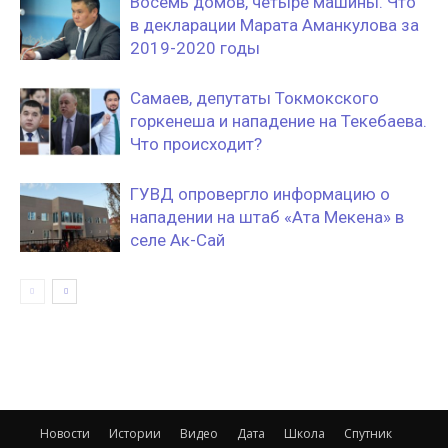
Восемь домов, четыре машины. Что
в декларации Марата Аманкулова за
2019-2020 годы
Самаев, депутаты Токмокского
горкенеша и нападение на Текебаева.
Что происходит?
ГУВД опровергло информацию о
нападении на штаб «Ата Мекена» в
селе Ак-Сай
Новости
Истории
Видео
Дата
Школа
Спутник