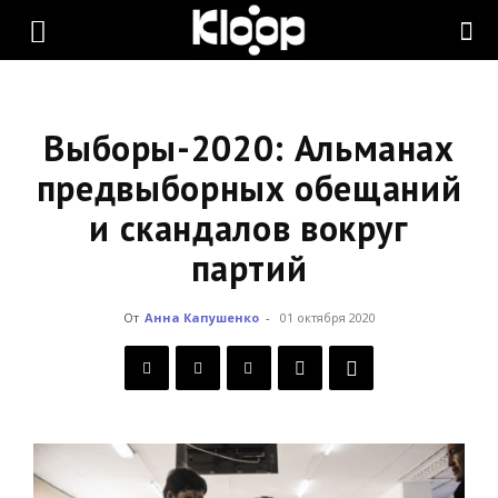
KLOOP.KG
—
Выборы-2020: Альманах
предвыборных обещаний
и скандалов вокруг
Новости
партий
Кыргызстана
От
Анна Капушенко
-
01 октября 2020