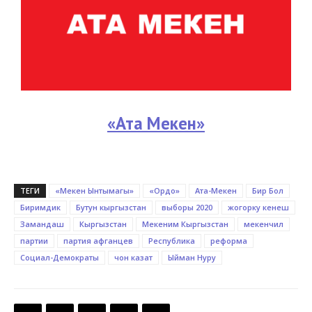
«Ата Мекен»
ТЕГИ
«Мекен Ынтымагы»
«Ордо»
Ата-Мекен
Бир Бол
Биримдик
Бутун кыргызстан
выборы 2020
жогорку кенеш
Замандаш
Кыргызстан
Мекеним Кыргызстан
мекенчил
партии
партия афганцев
Республика
реформа
Социал-Демократы
чон казат
Ыйман Нуру