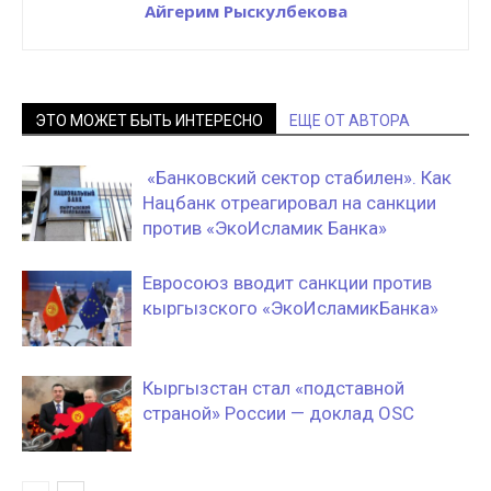
Айгерим Рыскулбекова
ЭТО МОЖЕТ БЫТЬ ИНТЕРЕСНО
ЕЩЕ ОТ АВТОРА
«Банковский сектор стабилен». Как
Нацбанк отреагировал на санкции
против «ЭкоИсламик Банка»
Евросоюз вводит санкции против
кыргызского «ЭкоИсламикБанка»
Кыргызстан стал «подставной
страной» России — доклад OSC