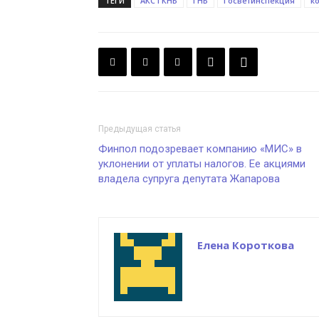
ТЕГИ
АКС ГКНБ
ГНБ
Госветинспекция
к
Предыдущая статья
Финпол подозревает компанию «МИС» в
уклонении от уплаты налогов. Ее акциями
владела супруга депутата Жапарова
Елена Короткова