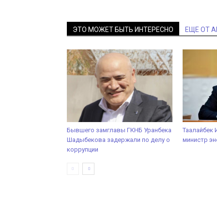
ЭТО МОЖЕТ БЫТЬ ИНТЕРЕСНО
ЕЩЕ ОТ 
Бывшего замглавы ГКНБ Уранбека
Таалайбек 
Шадыбекова задержали по делу о
министр эн
коррупции