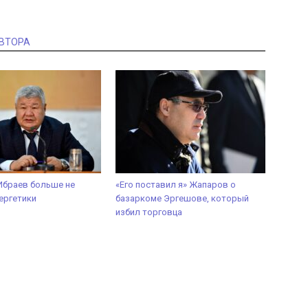
АВТОРА
Ибраев больше не
«Его поставил я» Жапаров о
ергетики
базаркоме Эргешове, который
избил торговца