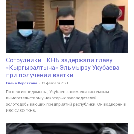
Сотрудники ГКНБ задержали главу
«Кыргызалтына» Эльмырзу Укубаева
при получении взятки
Елена Короткова
-
12 февраля 2021
По версии ведомства, Укубаев занимался системным
вымогательством у некоторых руководителей
золотодобывающих предприятий республики. Он водворен в
ИВС СИЗО ГКНБ.