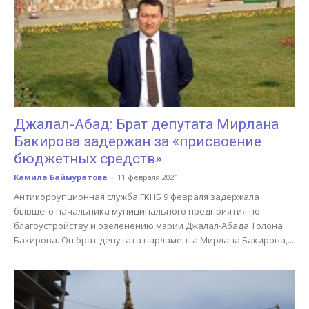
Джалал-Абад: Брат депутата Мирлана
Бакирова задержан за «присвоение
бюджетных средств»
Камила Баймуратова
-
11 февраля 2021
Антикоррупционная служба ГКНБ 9 февраля задержала
бывшего начальника муниципального предприятия по
благоустройству и озеленению мэрии Джалал-Абада Толона
Бакирова. Он брат депутата парламента Мирлана Бакирова,...