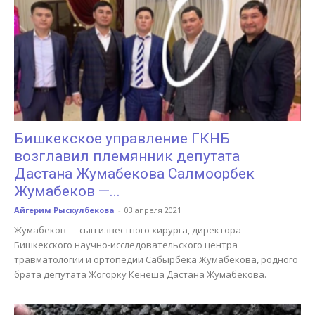
Бишкекское управление ГКНБ
возглавил племянник депутата
Дастана Жумабекова Салмоорбек
Жумабеков —...
Айгерим Рыскулбекова
-
03 апреля 2021
Жумабеков — сын известного хирурга, директора
Бишкекского научно-исследовательского центра
травматологии и ортопедии Сабырбека Жумабекова, родного
брата депутата Жогорку Кенеша Дастана Жумабекова.