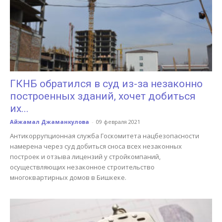
ГКНБ обратился в суд из-за незаконно
построенных зданий, хочет добиться
их...
Айжамал Джаманкулова
-
09 февраля 2021
Антикоррупционная служба Госкомитета нацбезопасности
намерена через суд добиться сноса всех незаконных
построек и отзыва лицензий у стройкомпаний,
осуществляющих незаконное строительство
многоквартирных домов в Бишкеке.