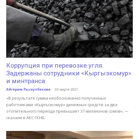
Коррупция при перевозке угля.
Задержаны сотрудники «Кыргызкомур»
и минтранса
Айгерим Рыскулбекова
-
03 марта 2021
«В результате сумма необоснованно полученных
работниками «Кыргызкомур» денежных средств за два
отопительного периода превышает 37 миллионов сомов», —
сказали в АКС ГКНБ.