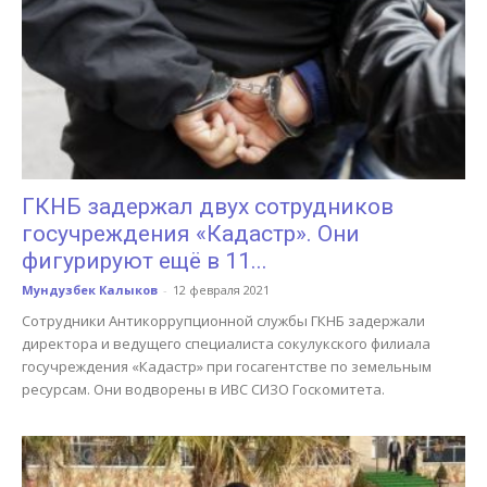
ГКНБ задержал двух сотрудников
госучреждения «Кадастр». Они
фигурируют ещё в 11...
Мундузбек Калыков
-
12 февраля 2021
Сотрудники Антикоррупционной службы ГКНБ задержали
директора и ведущего специалиста сокулукского филиала
госучреждения «Кадастр» при госагентстве по земельным
ресурсам. Они водворены в ИВС СИЗО Госкомитета.