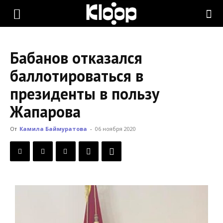
KLOOP.KG
Бабанов отказался
—
баллотироваться в
президенты в пользу
Новости
Жапарова
От
Камила Баймуратова
-
06 ноября 2020
Кыргызстана