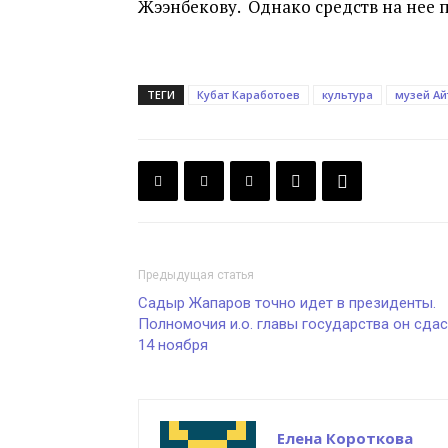
Жээнбекову. Однако средств на нее 
ТЕГИ
Кубат Каработоев
культура
музей Ай
Предыдущая статья
Садыр Жапаров точно идет в президенты.
Полномочия и.о. главы государства он сдас
14 ноября
Елена Короткова