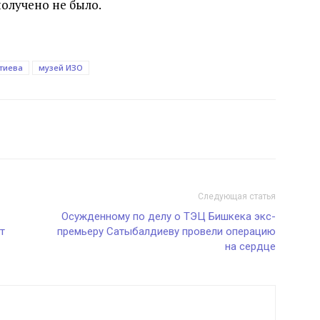
получено не было.
тиева
музей ИЗО
Следующая статья
Осужденному по делу о ТЭЦ Бишкека экс-
т
премьеру Сатыбалдиеву провели операцию
на сердце