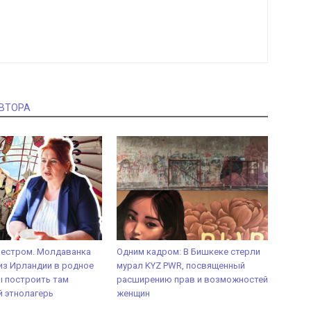
АВТОРА
нестром. Молдаванка
Одним кадром: В Бишкеке стерли
из Ирландии в родное
мурал KYZ PWR, посвященный
ы построить там
расширению прав и возможностей
 этнолагерь
женщин