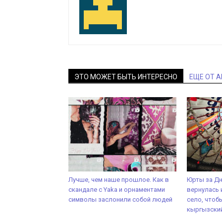
ЭТО МОЖЕТ БЫТЬ ИНТЕРЕСНО
ЕЩЕ ОТ 
Лучше, чем наше прошлое. Как в
Юрты за Д
скандале с Yaka и орнаментами
вернулась 
символы заслонили собой людей
село, чтоб
кыргызский