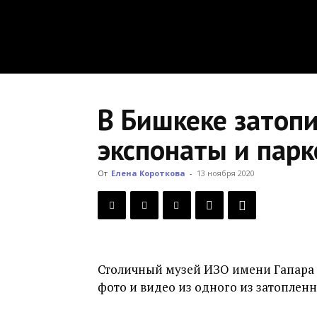
В Бишкеке затоп
экспонаты и парк
От
Елена Короткова
-
13 ноября 2020
Столичный музей ИЗО имени Гапара 
фото и видео из одного из затопленн