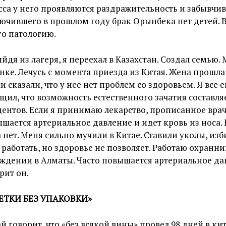
сса у него проявляются раздражительность и забывчив
ючившего в прошлом году брак Орынбека нет детей. 
го патологию.
йдя из лагеря, я переехал в Казахстан. Создал семью.
нке. Лечусь с момента приезда из Китая. Жена прошла
и сказали, что у нее нет проблем со здоровьем. Я все е
щил, что возможность естественного зачатия составля
ентов. Если я принимаю лекарство, прописанное врач
шается артериальное давление и идет кровь из носа. 
 нет. Меня сильно мучили в Китае. Ставили уколы, изб
 работать, но здоровье не позволяет. Работаю охранн
ждении в Алматы. Часто повышается артериальное да
рит он.
ЕТКИ БЕЗ УПАКОВКИ»
й говорит, что «без всякой вины» провел 98 дней в ки