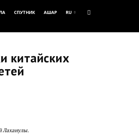
ЛА
СПУТНИК
АШАР
RU
и китайских
детей
ай Лаханулы.