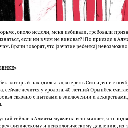
тюрьме, около недели, меня избивали, требовали призн
знаться, если ни в чем не виноват?! По приезде в Алм
чам. Врачи говорят, что [зачатие ребенка] невозможно
БЕНКЕ»
ек, который находился в «лагере» в Синьцзяне с нояб
а, сейчас лечится у уролога. 40-летний Орынбек считае
овья связано с пытками в заключении и лекарствами
.
щий сейчас в Алматы мужчина вспоминает, что подве
ере» физическому и психологическому давлению, из-