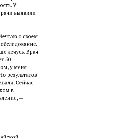
ость. У
Врачи выявили
 Мечтаю о своем
 обследование.
ще лечусь. Врач
ет 50
ом, у меня
Но результатов
ивали. Сейчас
иком в
вление, —
тайской