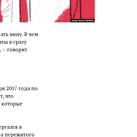
ать вину. В чем
аты я сразу
, — говорит
ря 2017 года по
т, что
, которые
ргался в
за пережитого