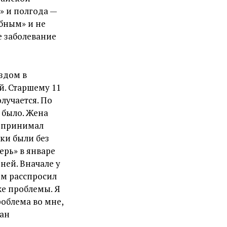
» и полгода —
обным» и не
е заболевание
ездом в
й. Старшему 11
олучается. По
е было. Жена
 я принимал
тки были без
ерь» в январе
ней. Вначале у
ом расспросил
же проблемы. Я
проблема во мне,
ган