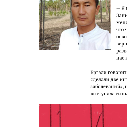
— Я 
Зани
меня
что 
осво
верн
разв
нас 
Ергали говорит
сделали две и
заболеваний», н
выступала сыпь