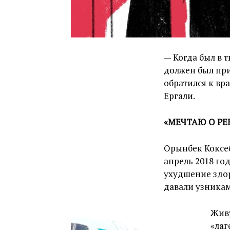
— Когда был в 
должен был при
обратился к вра
Ергали.
«МЕЧТАЮ О РЕ
Орынбек Коксеб
апрель 2018 год
ухудшение здор
давали узникам
Живу
«лаг