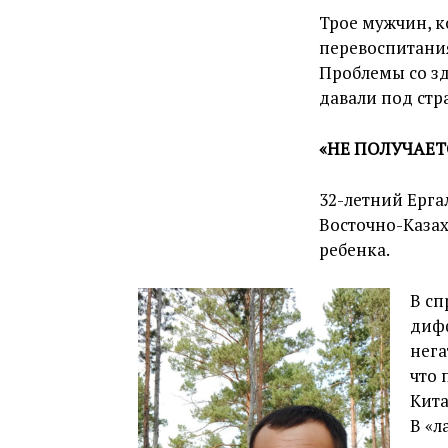
Трое мужчин, к
перевоспитания
Проблемы со з
давали под стр
«НЕ ПОЛУЧАЕТ
32-летний Ерга
Восточно-Казах
ребенка.
В сп
дифф
нега
что 
Кита
В «л