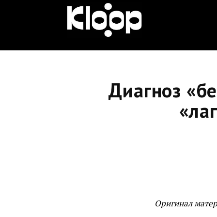
KLOOP.KG
—
Диагноз «б
Новости
«лаг
Кыргызстана
Оригинал матер