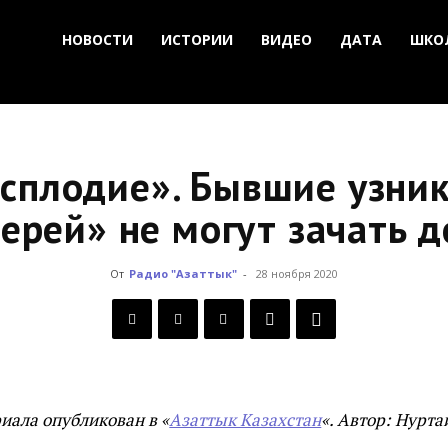
НОВОСТИ
ИСТОРИИ
ВИДЕО
ДАТА
ШКО
есплодие». Бывшие узник
ерей» не могут зачать 
От
Радио "Азаттык"
-
28 ноября 2020
иала опубликован в «
Азаттык Казахстан
«. Автор: Нурт