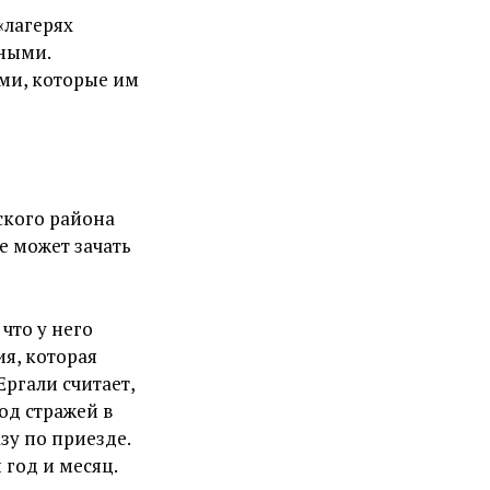
«лагерях
дными.
ми, которые им
ского района
е может зачать
что у него
я, которая
ргали считает,
од стражей в
зу по приезде.
 год и месяц.