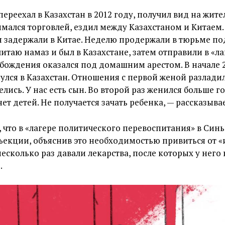
переехал в Казахстан в 2012 году, получил вид на жите
мался торговлей, ездил между Казахстаном и Китаем. 
 задержали в Китае. Неделю продержали в тюрьме по
читаю намаз и был в Казахстане, затем отправили в «ла
бождения оказался под домашним арестом. В начале 2
улся в Казахстан. Отношения с первой женой разлади
елись. У нас есть сын. Во второй раз женился больше го
нет детей. Не получается зачать ребенка, — рассказывае
, что в «лагере политического перевоспитания» в Син
нъекции, объяснив это необходимостью привиться от
есколько раз давали лекарства, после которых у него 
.