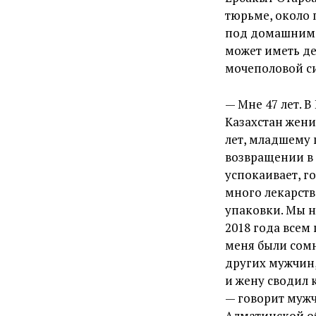
тюрьме, около 
под домашним а
может иметь де
мочеполовой с
— Мне 47 лет. 
Казахстан жени
лет, младшему п
возвращении в 
успокаивает, г
много лекарств.
упаковки. Мы не
2018 года всем
меня были сомн
других мужчин,
и жену сводил к
— говорит мужч
Алматинской о