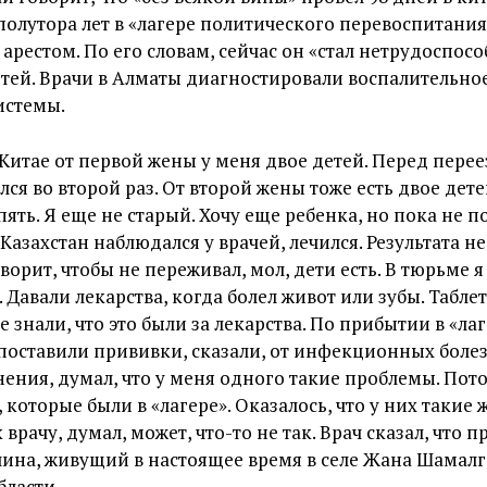
полутора лет в «лагере политического перевоспитания
рестом. По его словам, сейчас он «стал нетрудоспос
тей. Врачи в Алматы диагностировали воспалительно
истемы.
В Китае от первой жены у меня двое детей. Перед пере
лся во второй раз. От второй жены тоже есть двое дете
ять. Я еще не старый. Хочу еще ребенка, но пока не п
Казахстан наблюдался у врачей, лечился. Результата н
оворит, чтобы не переживал, мол, дети есть. В тюрьме
 Давали лекарства, когда болел живот или зубы. Табле
 знали, что это были за лекарства. По прибытии в «лаг
 поставили прививки, сказали, от инфекционных болез
ения, думал, что у меня одного такие проблемы. Пот
 которые были в «лагере». Оказалось, что у них такие 
 врачу, думал, может, что-то не так. Врач сказал, что 
ина, живущий в настоящее время в селе Жана Шамал
бласти.