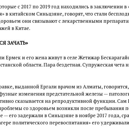
оторые с 2017 по 2019 год находились в заключении в 
» в китайском Синьцзяне, говорят, что стали беспло
доровьем они связывают с лекарственными препарата
ажей в Китае.
СЯ ЗАЧАТЬ»
ли Ермек и его жена живут в селе Жетижар Бескарагай
станской области. Пара бездетная. Супружеская чета н
равке, выданной Ергали врачом из Алматы, говорится, 
узные изменения предстательной железы — патологи
тивно сказывается на репродуктивной функции. Сам Е
проблемы со здоровьем возникли после пребывания п
е — его задержали в Синьцзяне в ноябре 2017 года, сра
агере политического перевоспитания» его удерживали