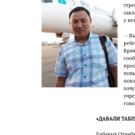
стре
закл
у не
— Вы
ребе
Врач
сооб
проц
повы
пока
хочу
учре
гово
«ДАВАЛИ ТАБЛ
Ербакыт Отарба