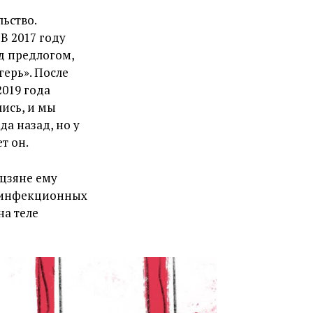
льство.
В 2017 году
д предлогом,
герь». После
019 года
лись, и мы
да назад, но у
т он.
ьцзяне ему
 «инфекционных
на теле