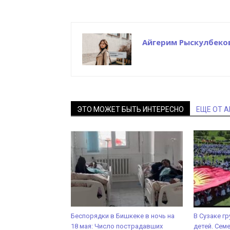
Айгерим Рыскулбеко
ЭТО МОЖЕТ БЫТЬ ИНТЕРЕСНО
ЕЩЕ ОТ 
Беспорядки в Бишкеке в ночь на
В Сузаке гр
18 мая: Число пострадавших
детей. Сем