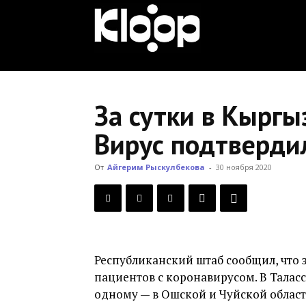
KLOOP.KG
—
За сутки в Кыргы
Вирус подтверди
Новости
От
Айгерим Рыскулбекова
-
30 ноября 2020
Кыргызстана
Республиканский штаб сообщил, что 
пациентов с коронавирусом. В Таласс
одному — в Ошской и Чуйской областя