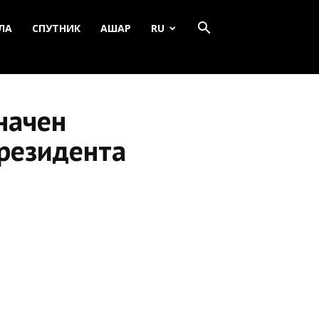
ЛА
СПУТНИК
АШАР
RU
начен
резидента