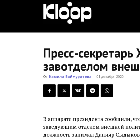
KLOOP.KG
—
Пресс-секретарь
завотделом внеш
Новости
От
Камила Баймуратова
-
01 декабря 2020
Кыргызстана
В аппарате президента сообщили, чт
заведующим отделом внешней полити
должность занимал Данияр Сыдыков