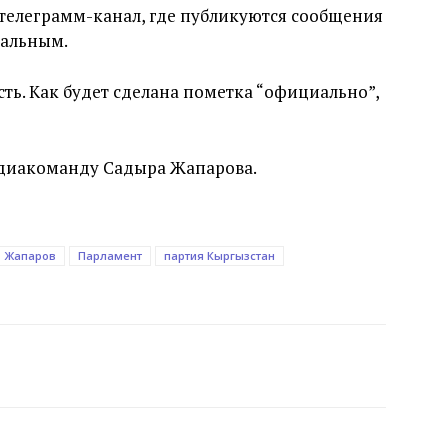
 телеграмм-канал, где публикуются сообщения
иальным.
сть. Как будет сделана пометка “официально”,
медиакоманду Садыра Жапарова.
Жапаров
Парламент
партия Кыргызстан