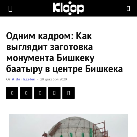
KLOOP.KG
Одним кадром: Как
—
выглядит заготовка
монумента Бишкеку
Новости
баатыру в центре Бишкека
От
Aidai Irgebai
-
20 декабря 2020
Кыргызстана