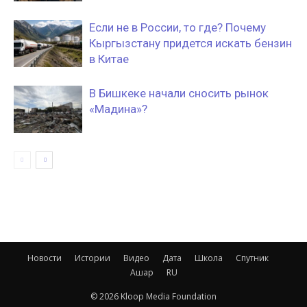
Если не в России, то где? Почему
Кыргызстану придется искать бензин
в Китае
В Бишкеке начали сносить рынок
«Мадина»?
Новости
Истории
Видео
Дата
Школа
Спутник
Ашар
RU
© 2026 Kloop Media Foundation