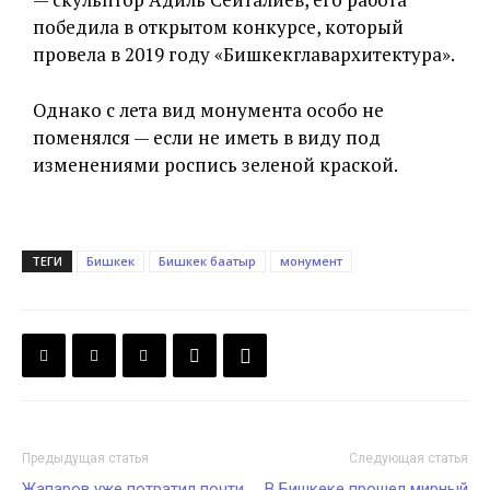
победила в открытом конкурсе, который
провела в 2019 году «Бишкекглавархитектура».
Однако с лета вид монумента особо не
поменялся — если не иметь в виду под
изменениями роспись зеленой краской.
ТЕГИ
Бишкек
Бишкек баатыр
монумент
Предыдущая статья
Следующая статья
Жапаров уже потратил почти
В Бишкеке прошел мирный