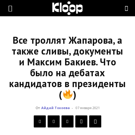
KLOOP.KG
—
Все троллят Жапарова, а
также сливы, документы
и Максим Бакиев. Что
Новости
было на дебатах
кандидатов в президенты
Кыргызстана
(
)
От
Айдай Токоева
-
07 января 2021