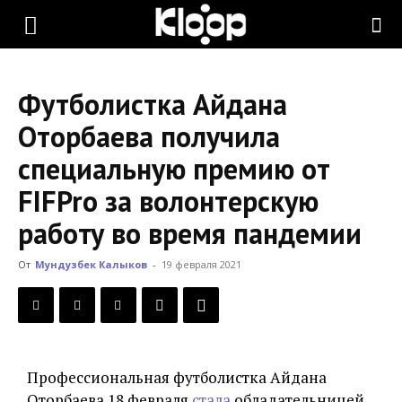
KLOOP.KG
Футболистка Айдана
—
Оторбаева получила
специальную премию от
Новости
FIFPro за волонтерскую
работу во время пандемии
Кыргызстана
От
Мундузбек Калыков
-
19 февраля 2021
Профессиональная футболистка Айдана
Оторбаева 18 февраля
стала
обладательницей