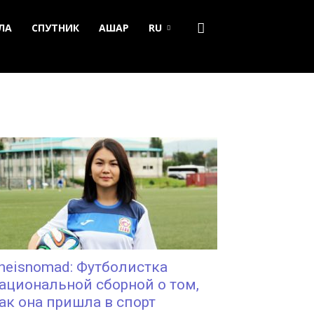
ЛА
СПУТНИК
АШАР
RU
heisnomad: Футболистка
ациональной сборной о том,
ак она пришла в спорт