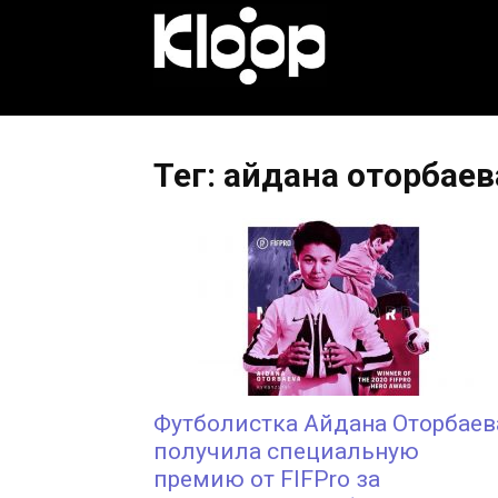
KLOOP.KG
—
Тег: айдана оторбаев
Новости
Кыргызстана
Футболистка Айдана Оторбаев
получила специальную
премию от FIFPro за