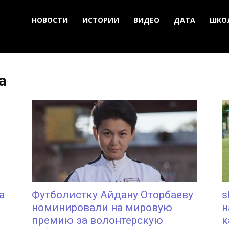
НОВОСТИ
ИСТОРИИ
ВИДЕО
ДАТА
ШКО
а
а
Футболистку Айдану Оторбаеву
s
номинировали на мировую
н
премию за волонтерскую
к