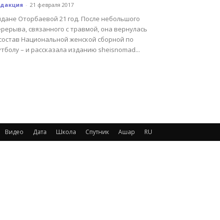
едакция
-
21 февраля 2017
йдане Оторбаевой 21 год. После небольшого
рерыва, связанного с травмой, она вернулась
 состав Национальной женской сборной по
тболу – и рассказала изданию sheisnomad...
Видео
Дата
Школа
Спутник
Ашар
RU