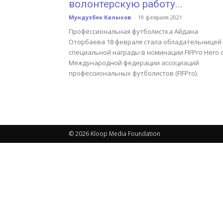
волонтерскую работу...
Мундузбек Калыков
-
19 февраля 2021
Профессиональная футболистка Айдана
Оторбаева 18 февраля стала обладательницей
специальной награды в номинации FIFPro Hero 
Международной федерации ассоциаций
профессиональных футболистов (FIFPro).
© 2026 Kloop Media Foundation