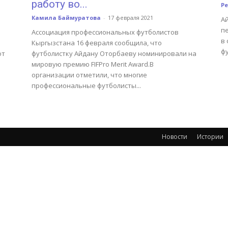
работу во...
Р
Камила Баймуратова
-
17 февраля 2021
А
пе
Ассоциация профессиональных футболистов
в
Кыргызстана 16 февраля сообщила, что
фу
от
футболистку Айдану Оторбаеву номинировали на
мировую премию FIFPro Merit Award.В
организации отметили, что многие
профессиональные футболисты...
Новости
Истории