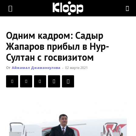
KLOOP.KG
Одним кадром: Садыр
—
Жапаров прибыл в Нур-
Султан с госвизитом
Новости
От
Айжамал Джаманкулова
-
02 марта 2021
Кыргызстана