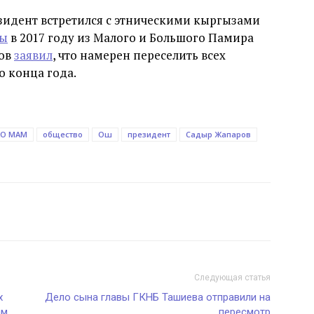
зидент встретился с этническими кыргызами
ны
в 2017 году из Малого и Большого Памира
ров
заявил
, что намерен переселить всех
 конца года.
О МАМ
общество
Ош
президент
Садыр Жапаров
Следующая статья
х
Дело сына главы ГКНБ Ташиева отправили на
ам
пересмотр