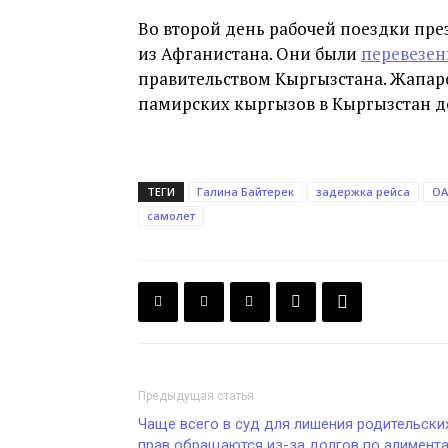
Во второй день рабочей поездки пре
из Афганистана. Они были
перевезе
правительством Кыргызстана. Жапа
памирских кыргызов в Кыргызстан до
ТЕГИ
Галина Байтерек
задержка рейса
ОА
самолет
Предыдущая статья
Чаще всего в суд для лишения родительски
прав обращаются из-за долгов по алимент