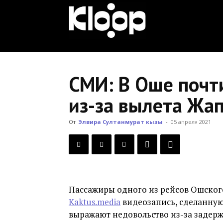
KLOOP.KG
—
СМИ: В Оше почт
из-за вылета Жа
Новости
От
Элвира Султанмурат кызы
-
05 апреля 2021
Кыргызстана
Пассажиры одного из рейсов Ошског
Kaktus.media
видеозапись, сделанную
выражают недовольство из-за задержки