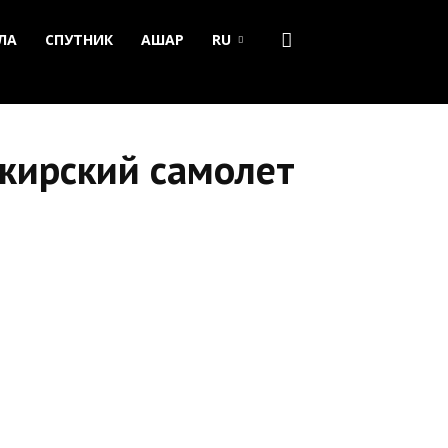
ЛА
СПУТНИК
АШАР
RU
ажирский самолет