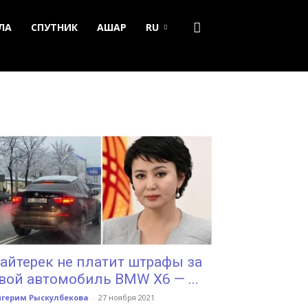
ЛА
СПУТНИК
АШАР
RU
айтерек не платит штрафы за
вой автомобиль BMW X6 — ...
йгерим Рыскулбекова
-
27 ноября 2021