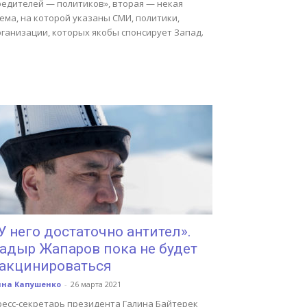
редителей — политиков», вторая — некая
ема, на которой указаны СМИ, политики,
рганизации, которых якобы спонсирует Запад.
У него достаточно антител».
адыр Жапаров пока не будет
акцинироваться
нна Капушенко
-
26 марта 2021
ресс-секретарь президента Галина Байтерек