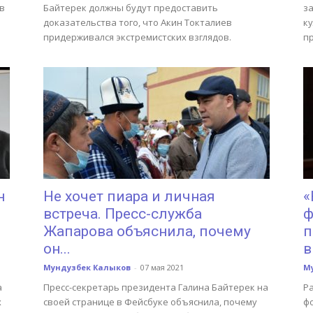
в
Байтерек должны будут предоставить
з
доказательства того, что Акин Токталиев
к
придерживался экстремистских взглядов.
п
н
Не хочет пиара и личная
«
встреча. Пресс-служба
ф
Жапарова объяснила, почему
п
он...
в
Мундузбек Калыков
-
07 мая 2021
М
а
Пресс-секретарь президента Галина Байтерек на
Р
х
своей странице в Фейсбуке объяснила, почему
ф