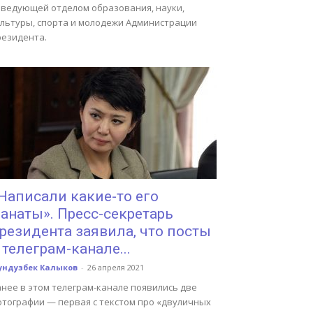
аведующей отделом образования, науки,
ультуры, спорта и молодежи Администрации
резидента.
Написали какие-то его
анаты». Пресс-секретарь
резидента заявила, что посты
 телеграм-канале...
ундузбек Калыков
-
26 апреля 2021
анее в этом телеграм-канале появились две
отографии — первая с текстом про «двуличных