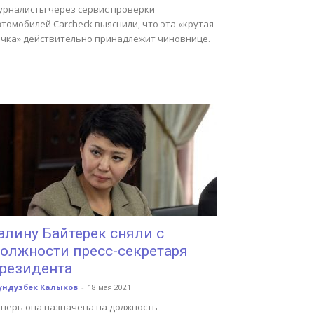
урналисты через сервис проверки
томобилей Carcheck выяснили, что эта «крутая
ачка» действительно принадлежит чиновнице.
алину Байтерек сняли с
олжности пресс-секретаря
резидента
ундузбек Калыков
-
18 мая 2021
еперь она назначена на должность