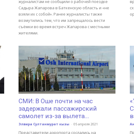
журналистам не сообщили о рабочей поездке
в
Садыра Жапарова в Баткенскую область и «не
сх
взяли их с собой». Ранее журналисты также
о
возмутились тем, что им запрещалось вести
съёмки во время встреч Жапарова с местными
жителями.
СМИ: В Оше почти на час
«
задержали пассажирский
С
самолет из-за вылета...
в
Элвира Султанмурат кызы
-
05 апреля 2021
А
Представители аэропорта сослались на
П