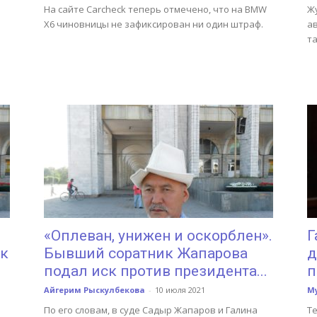
На сайте Carcheck теперь отмечено, что на BMW
Ж
X6 чиновницы не зафиксирован ни один штраф.
ав
т
«Оплеван, унижен и оскорблен».
Г
 к
Бывший соратник Жапарова
д
подал иск против президента...
п
Айгерим Рыскулбекова
-
10 июля 2021
М
По его словам, в суде Садыр Жапаров и Галина
Т