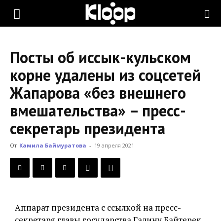
KLOOP.KG
Посты об иссык-кульском
—
корне удалены из соцсетей
Жапарова «без внешнего
Новости
вмешательства» – пресс-
секретарь президента
Кыргызстана
От
Камила Баймуратова
-
19 апреля 2021
Аппарат президента с ссылкой на пресс-
секретаря главы государства Галину Байтерек