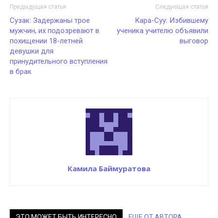
Предыдущая статья
Следующая статья
Сузак: Задержаны трое
Кара-Суу: Избившему
мужчин, их подозревают в
ученика учителю объявили
похищении 18-летней
выговор
девушки для
принудительного вступления
в брак
Камила Баймуратова
ЭТО МОЖЕТ БЫТЬ ИНТЕРЕСНО
ЕЩЕ ОТ АВТОРА