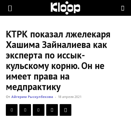
KLOOP.KG
КТРК показал лжелекаря
—
Хашима Зайналиева как
эксперта по иссык-
Новости
кульскому корню. Он не
имеет права на
Кыргызстана
медпрактику
От
Айгерим Рыскулбекова
-
18 апреля 2021