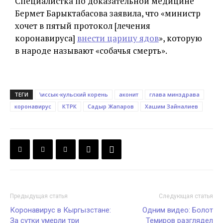
Специалистка по доказательной медицине
Бермет Барыктабасова заявила, что «министр
хочет в пятый протокол [лечения
коронавируса]
внести царицу ядов
», которую
в народе называют «собачья смерть».
ТЕГИ
\иссык-кульский корень
аконит
глава минздрава
коронавирус
КТРК
Садыр Жапаров
Хашим Зайналиев
Предыдущая статья
Следующая статья
Коронавирус в Кыргызстане:
Одним видео: Болот
За сутки умерли три
Темиров разглядел