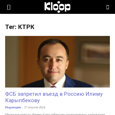
KLOOP.KG
Тег: КТРК
—
Новости
Кыргызстана
ФСБ запретил въезд в Россию Илиму
Карыпбекову
Редакция
-
27 апреля 2026
Медиаэксперту Илиму Карыпбекову пожизненно запретили