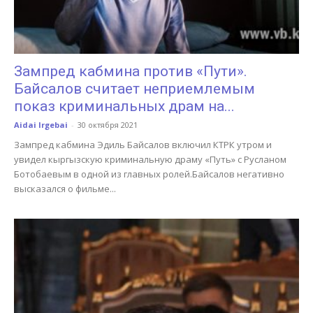
Зампред кабмина против «Пути».
Байсалов считает неприемлемым
показ криминальных драм на...
Aidai Irgebai
-
30 октября 2021
Зампред кабмина Эдиль Байсалов включил КТРК утром и
увидел кыргызскую криминальную драму «Путь» с Русланом
Ботобаевым в одной из главных ролей.Байсалов негативно
высказался о фильме...