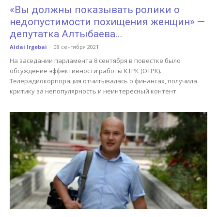
«Вы должны показывать ролики о
недопустимости похищения женщин» —
депутатка Алтыбаева...
Aidai Irgebai
-
08 сентября 2021
На заседании парламента 8 сентября в повестке было
обсуждение эффективности работы КТРК (ОТРК).
Телерадиокорпорация отчитывалась о финансах, получила
критику за непопулярность и неинтересный контент.