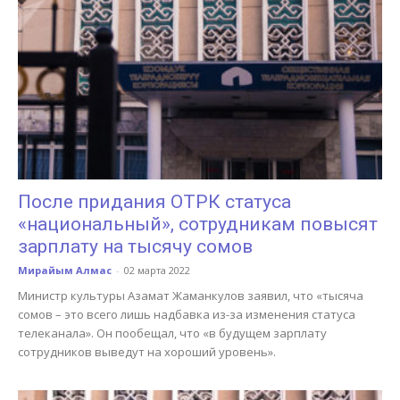
После придания ОТРК статуса
«национальный», сотрудникам повысят
зарплату на тысячу сомов
Мирайым Алмас
-
02 марта 2022
Министр культуры Азамат Жаманкулов заявил, что «тысяча
сомов – это всего лишь надбавка из-за изменения статуса
телеканала». Он пообещал, что «в будущем зарплату
сотрудников выведут на хороший уровень».