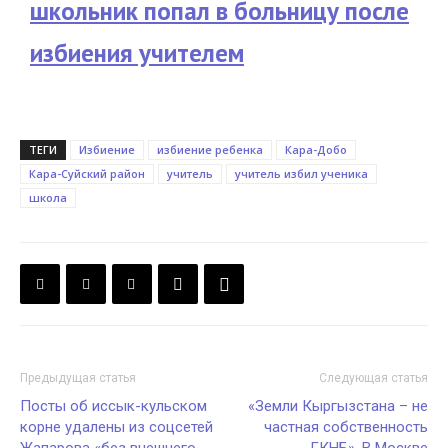
школьник попал в больницу после
избиения учителем
ТЕГИ
Избиение
избиение ребенка
Кара-Добо
Кара-Суйский район
учитель
учитель избил ученика
школа
Предыдущая статья
Следующая статья
Посты об иссык-кульском
«Земли Кыргызстана – не
корне удалены из соцсетей
частная собственность