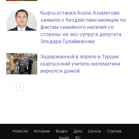
Кыргызстанка Асель Азаматова
заявила о бездействии милиции по
фактам семейного насилия со
стороны ее экс-супруга депутата
Эльдара Сулайманова
Задержанный в апреле в Турции
кыргызский учитель математики
вернулся домой
Новости
Истории
Видео
Дата
Школа
Спутник
Ашар
RU