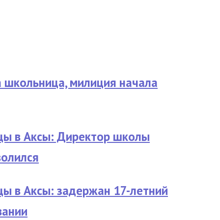
 школьница, милиция начала
цы в Аксы: Директор школы
волился
ы в Аксы: задержан 17-летний
вании