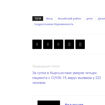
ТЕГИ
Аксы
Аксыйский район
дети
Джал
подростковая беременность
Предыдущая статья
За сутки в Кыргызстане умерли четыре
пациента с COVID-19, вирус выявили у 222
человек
Редакция