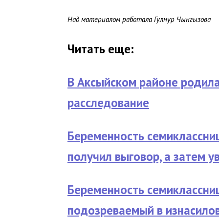
Над материалом работала Гулнур Чынгызова
Читать еще:
В Аксыйском районе родила
расследование
Беременность семиклассни
получил выговор, а затем у
Беременность семиклассниц
подозреваемый в изнасило