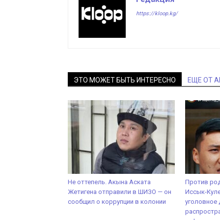
https://kloop.kg/
ЭТО МОЖЕТ БЫТЬ ИНТЕРЕСНО
ЕЩЕ ОТ 
Не оттепель. Акына Аската
Против род
Жетигена отправили в ШИЗО — он
Иссык-Кул
сообщил о коррупции в колонии
уголовное 
распростр