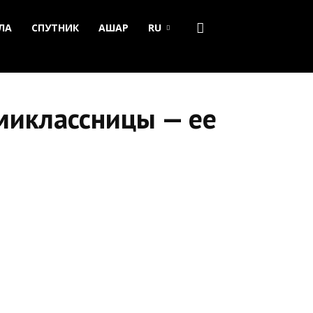
ЛА
СПУТНИК
АШАР
RU
миклассницы — ее