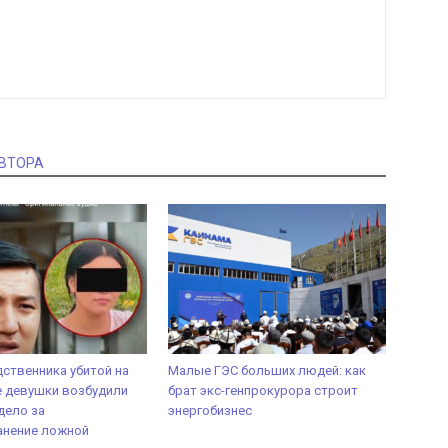
АВТОРА
ственника убитой на
Малые ГЭС больших людей: как
е девушки возбудили
брат экс-генпрокурора строит
дело за
энергобизнес
анение ложной