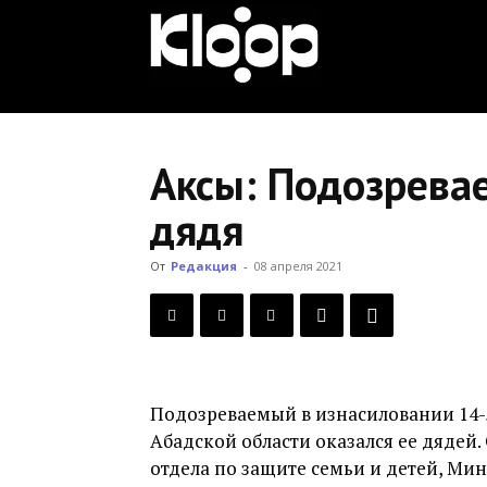
KLOOP.KG
—
Аксы: Подозрева
дядя
Новости
От
Редакция
-
08 апреля 2021
Кыргызстана
Подозреваемый в изнасиловании 14-
Абадской области оказался ее дядей
отдела по защите семьи и детей, Ми