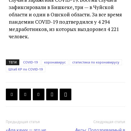
зафиксировали в Бишкеке, три — в Чуйской
области и один в Ошской области. За все время
пандемии COVID-19 подтвердился у 4 294
медработников, из которых выздоровел 4 221
человек.
ТЕГИ
COVID-19
коронавирус
статистика по коронавирусу
Штаб КР по COVID-19
Предыдущая статья
Следующая статья
«Ала качуу — это не
Аксы: Подозреваемый в