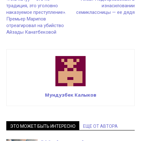
традиция, это уголовно
изнасиловании
наказуемое преступление».
семиклассницы — ее дядя
Премьер Марипов
отреагировал на убийство
Айзады Канатбековой
Мундузбек Калыков
ЭТО МОЖЕТ БЫТЬ ИНТЕРЕСНО
ЕЩЕ ОТ АВТОРА