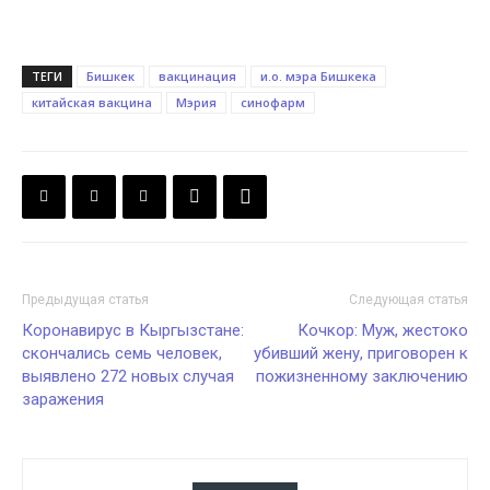
ТЕГИ
Бишкек
вакцинация
и.о. мэра Бишкека
китайская вакцина
Мэрия
синофарм
Предыдущая статья
Следующая статья
Коронавирус в Кыргызстане:
Кочкор: Муж, жестоко
скончались семь человек,
убивший жену, приговорен к
выявлено 272 новых случая
пожизненному заключению
заражения