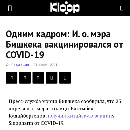
KLOOP.KG
Одним кадром: И. о. мэра
—
Бишкека вакцинировался от
COVID-19
Новости
От
Редакция
-
23 апреля 2021
Кыргызстана
Пресс-служба мэрии Бишкека сообщила, что 23
апреля и. о. мэра столицы Бактыбек
Кудайбергенов
получил китайскую вакцин
у
Sinopharm от COVID-19.