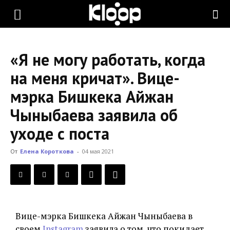
KLOOP.KG
«Я не могу работать, когда
—
на меня кричат». Вице-
мэрка Бишкека Айжан
Новости
Чыныбаева заявила об
уходе с поста
Кыргызстана
От
Елена Короткова
-
04 мая 2021
Вице-мэрка Бишкека Айжан Чыныбаева в
своем
Instagram
заявила о том, что покидает