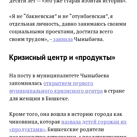
десяти лет — «это уже старая избитая история».
«Я не “бакиевская” и не “отунбаевская”, я
отдельная личность, давно занимаюсь своими
социальными проектами, достигла всего
своим трудом», –
заявила
Чыныбаева.
Кризисный центр и «продукты»
На посту в муниципалитете Чыныбаева
запомнилась
открытием первого
муниципального кризисного центра
в стране
для женщин в Бишкеке.
Кроме того, она вошла в историю города как
чиновница, которая
назвала детей горожан их
«продуктами»
. Бишкекские родители
неоднократно встречались с представителями