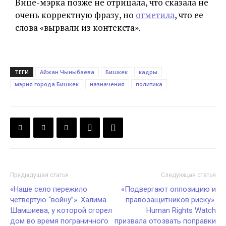
Вице-мэрка позже не отрицала, что сказала не
очень корректную фразу, но
отметила
, что ее
слова «вырвали из контекста».
ТЕГИ
Айжан Чыныбаева
Бишкек
кадры
мэрия города Бишкек
назначения
политика
Предыдущая статья
Следующая статья
«Наше село пережило
«Подвергают оппозицию и
четвертую “войну”». Халима
правозащитников риску».
Шамшиева, у которой сгорел
Human Rights Watch
дом во время пограничного
призвала отозвать поправки