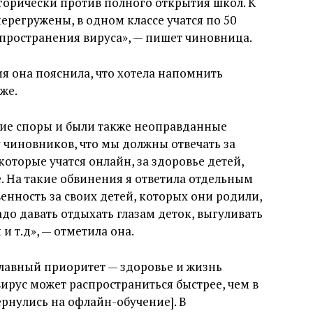
горически против полного открытия школ. К
регружены, в одном классе учатся по 50
аспространения вируса», — пишет чиновница.
я она пояснила, что хотела напомнить
же.
чие споры и были также неоправданные
чиновников, что мы должны отвечать за
которые учатся онлайн, за здоровье детей,
. На такие обвинения я ответила отдельным
венность за своих детей, которых они родили,
адо давать отдыхать глазам деток, выгуливать
и т.д», — отметила она.
лавный приоритет — здоровье и жизнь
ирус может распространиться быстрее, чем в
ернулись на офлайн-обучение]. В