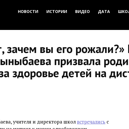
НОВОСТИ
ИСТОРИИ
ВИДЕО
ДАТА
ШКО
, зачем вы его рожали?»
ыныбаева призвала роди
за здоровье детей на ди
аева, учителя и директора школ
встречались
с
ли на митинг к мэрии с требованием