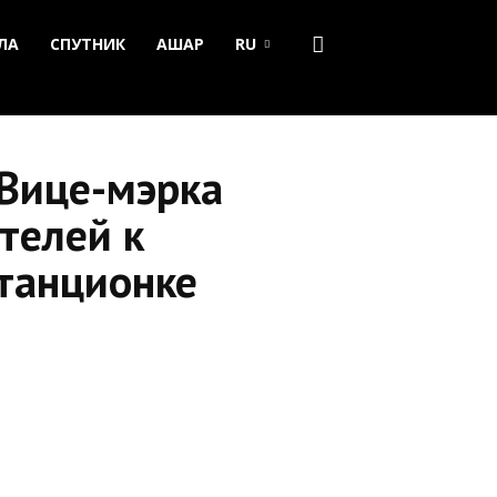
ЛА
СПУТНИК
АШАР
RU
 Вице-мэрка
телей к
станционке