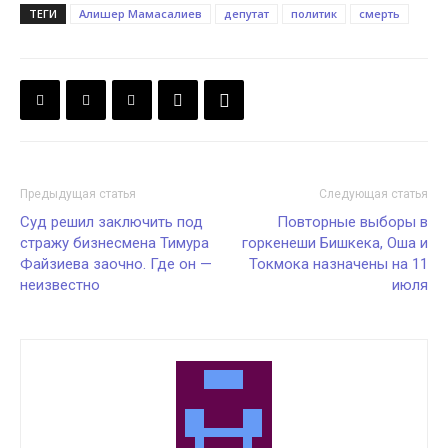
ТЕГИ
Алишер Мамасалиев
депутат
политик
смерть
Предыдущая статья
Следующая статья
Суд решил заключить под
Повторные выборы в
стражу бизнесмена Тимура
горкенеши Бишкека, Оша и
Файзиева заочно. Где он —
Токмока назначены на 11
неизвестно
июля