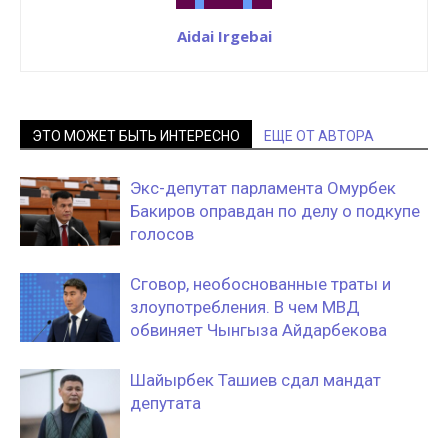
Aidai Irgebai
ЭТО МОЖЕТ БЫТЬ ИНТЕРЕСНО
ЕЩЕ ОТ АВТОРА
Экс-депутат парламента Омурбек
Бакиров оправдан по делу о подкупе
голосов
Сговор, необоснованные траты и
злоупотребления. В чем МВД
обвиняет Чынгыза Айдарбекова
Шайырбек Ташиев сдал мандат
депутата