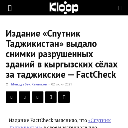
KLOOP.KG
Издание «Спутник
—
Таджикистан» выдало
снимки разрушенных
Новости
зданий в кыргызских сёлах
за таджикские — FactCheck
Кыргызстана
От
Мундузбек Калыков
-
02 июня 2021
Издание FactCheck выяснило, что
«Спутник
Таджикистан»
в своём материале про