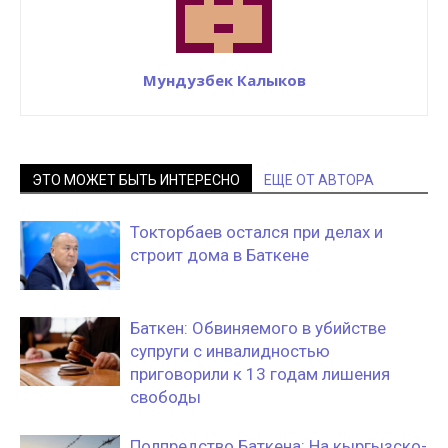
Мундузбек Калыков
ЭТО МОЖЕТ БЫТЬ ИНТЕРЕСНО
ЕЩЕ ОТ АВТОРА
Токторбаев остался при делах и
строит дома в Баткене
Баткен: Обвиняемого в убийстве
супруги с инвалидностью
приговорили к 13 годам лишения
свободы
Полпредство Баткена: На кыргызско-