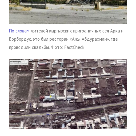
По словам
жителей кыргызских приграничных сёл Арка и
Борбордук, это был ресторан «Ажы Абдурахман», где
проводили свадьбы. Фото: FactCheck