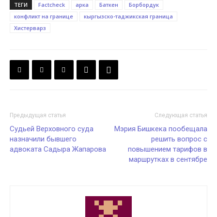
ТЕГИ
Factcheck
арка
Баткен
Борбордук
конфликт на границе
кыргызско-таджикская граница
Хистерварз
Предыдущая статья
Следующая статья
Судьей Верховного суда
Мэрия Бишкека пообещала
назначили бывшего
решить вопрос с
адвоката Садыра Жапарова
повышением тарифов в
маршрутках в сентябре