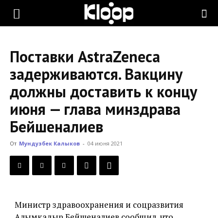
KLOOP.KG
Поставки AstraZeneca
—
задерживаются. Вакцину
должны доставить к концу
Новости
июня — глава минздрава
Бейшеналиев
Кыргызстана
От
Мундузбек Калыков
-
04 июня 2021
Министр здравоохранения и соцразвития
Алымкадыр Бейшеналиев сообщил, что