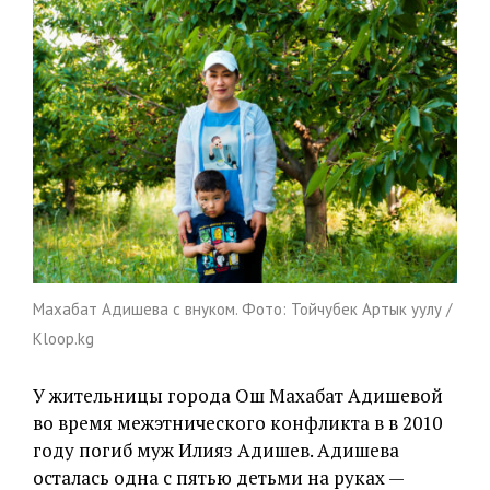
Махабат Адишева с внуком. Фото: Тойчубек Артык уулу /
Kloop.kg
У жительницы города Ош Махабат Адишевой
во время межэтнического конфликта в в 2010
году погиб муж Илияз Адишев. Адишева
осталась одна с пятью детьми на руках —