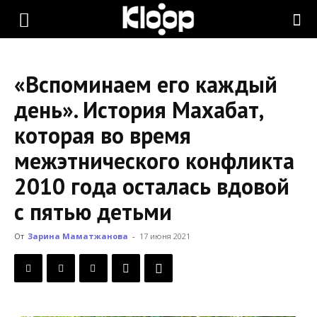
KLOOP.KG
«Вспоминаем его каждый
—
день». История Махабат,
которая во время
Новости
межэтнического конфликта
2010 года осталась вдовой
Кыргызстана
с пятью детьми
От
Зарина Маматжанова
-
17 июня 2021