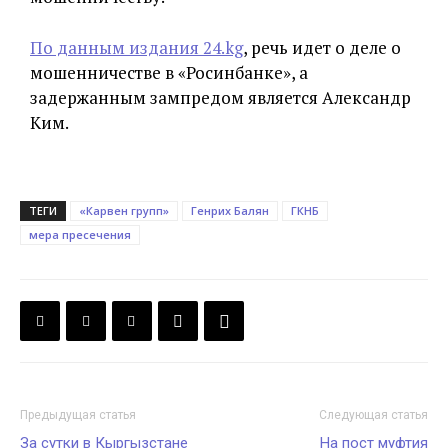
По данным издания 24.kg
, речь идет о деле о
мошенничестве в «Росинбанке», а
задержанным зампредом является Александр
Ким.
ТЕГИ
«Карвен групп»
Генрих Балян
ГКНБ
мера пресечения
Предыдущая статья
Следующая статья
За сутки в Кыргызстане
На пост муфтия