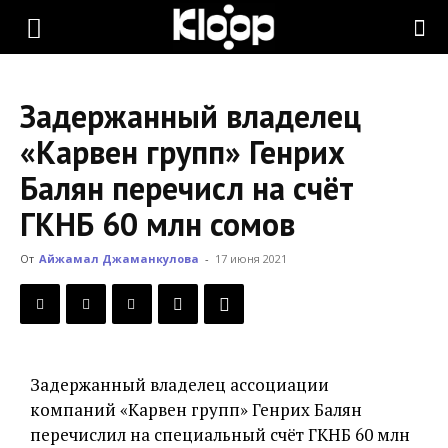
KLOOP.KG
Задержанный владелец
—
«Карвен групп» Генрих
Балян перечисл на счёт
Новости
ГКНБ 60 млн сомов
От
Айжамал Джаманкулова
-
17 июня 2021
Кыргызстана
Задержанный владелец ассоциации
компаний «Карвен групп» Генрих Балян
перечислил на специальный счёт ГКНБ 60 млн