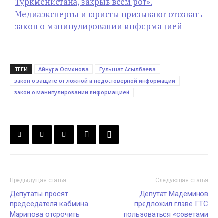
Туркменистана, закрыв всем рот».
Медиаэксперты и юристы призывают отозвать
закон о манипулировании информацией
ТЕГИ
Айнура Осмонова
Гульшат Асылбаева
закон о защите от ложной и недостоверной информации
закон о манипулировании информацией
Предыдущая статья
Следующая статья
Депутаты просят
Депутат Мадеминов
председателя кабмина
предложил главе ГТС
Марипова отсрочить
пользоваться «советами