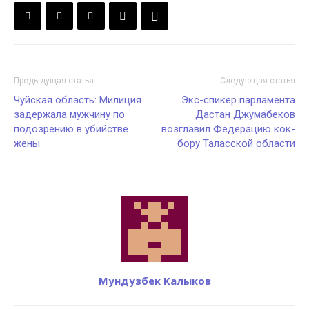
Предыдущая статья
Следующая статья
Чуйская область: Милиция
Экс-спикер парламента
задержала мужчину по
Дастан Джумабеков
подозрению в убийстве
возглавил Федерацию кок-
жены
бору Таласской области
Мундузбек Калыков