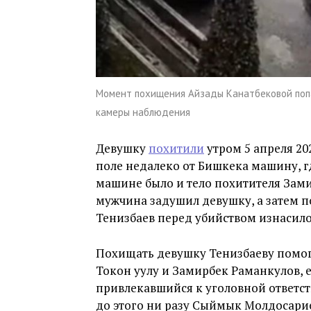
Момент похищения Айзады Канатбековой поп
камеры наблюдения
Девушку
похитили
утром 5 апреля 20
поле недалеко от Бишкека машину, г
машине было и тело похитителя Зами
мужчина задушил девушку, а затем п
Тенизбаев перед убийством изнасило
Похищать девушку Тенизбаеву помог
Токон уулу и Замирбек Раманкулов,
привлекавшийся к уголовной ответс
до этого ни разу Сыймык Молдосари