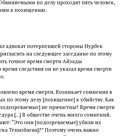
Обвиняемыми по делу проходят пять человек,
ными к похищению.
ял адвокат потерпевшей стороны Нурбек
пригласить на следующее заседание по этому
ить точное время смерти Айзады
о время следствия он не указал время смерти
о.
новлено время смерти. Возникает сомнения в
х по этому делу [похищение] к убийству. Как
 [подозреваемые] не причастны? Время смерти
едура […] В обществе очень много сомнений.
вают: “Это они [подозреваемые] убили их
ека Тенизбаева]?” Поэтому очень важно