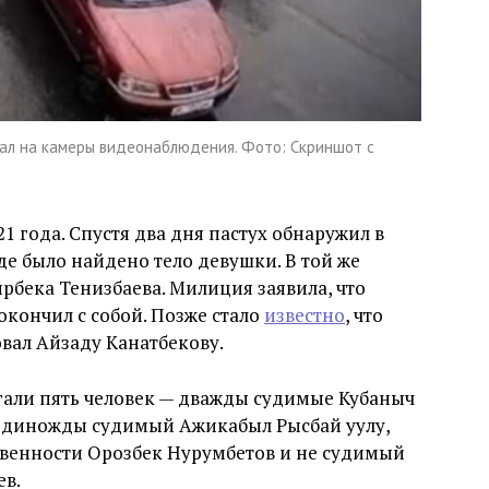
ал на камеры видеонаблюдения. Фото: Скриншот с
21 года. Спустя два дня пастух обнаружил в
де было найдено тело девушки. В той же
рбека Тенизбаева. Милиция заявила, что
окончил с собой. Позже стало
известно
, что
вал Айзаду Канатбекову.
али пять человек — дважды судимые Кубаныч
 единожды судимый Ажикабыл Рысбай уулу,
твенности Орозбек Нурумбетов и не судимый
ев.