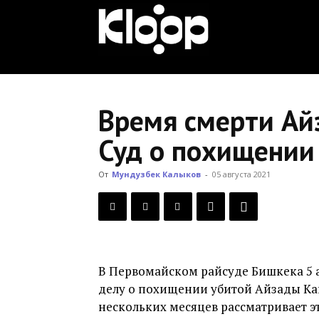
KLOOP.KG
—
Время смерти Айз
Суд о похищении
Новости
От
Мундузбек Калыков
-
05 августа 2021
Кыргызстана
В Первомайском райсуде Бишкека 5 а
делу о похищении убитой Айзады Ка
нескольких месяцев рассматривает эт