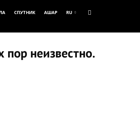
ЛА
СПУТНИК
АШАР
RU
 пор неизвестно.