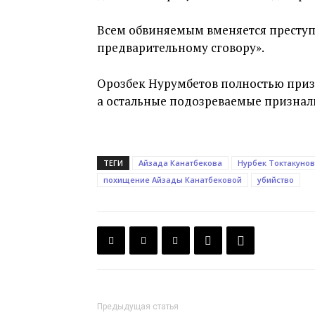
Всем обвиняемым вменяется преступ
предварительному сговору».
Орозбек Нурумбетов полностью призн
а остальные подозреваемые признали
ТЕГИ
Айзада Канатбекова
Нурбек Токтакунов
похищение Айзады Канатбековой
убийство
Предыдущая статья