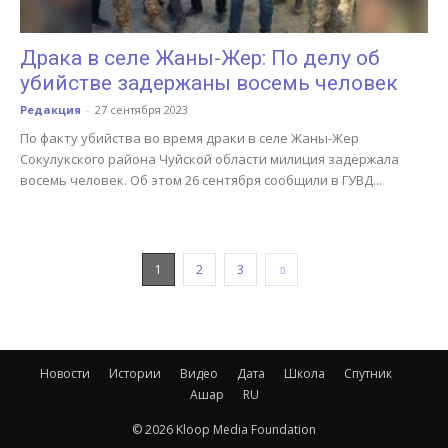
Драка в селе Жаны-Жер: По делу об
убийстве задержаны восемь человек
Редакция
-
27 сентября 2023
По факту убийства во время драки в селе Жаны-Жер
Сокулукского района Чуйской области милиция задержала
восемь человек. Об этом 26 сентября сообщили в ГУВД...
1
2
3
Новости
Истории
Видео
Дата
Школа
Спутник
Ашар
RU
© 2026 Kloop Media Foundation