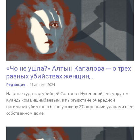
«Чо не ушла?» Алтын Капалова — о трех
разных убийствах женщин,...
Редакция
-
11 апреля 2024
На фоне суда над убийцей Салтанат Нукеновой, ее супругом
Куандыком Бишимбаевым, в Кыргызстане очередной
насильник убил свою бывшую жену 27 ножевыми ударами в ее
собственном доме.