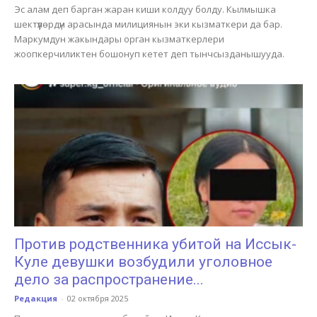
Эс алам деп барган жаран киши колдуу болду. Кылмышка
шектүүлөрдүн арасында милициянын эки кызматкери да бар.
Маркумдун жакындары орган кызматкерлери
жоопкерчиликтен бошонуп кетет деп тынчсызданышууда.
Против родственника убитой на Иссык-
Куле девушки возбудили уголовное
дело за распространение...
Редакция
-
02 октября 2025