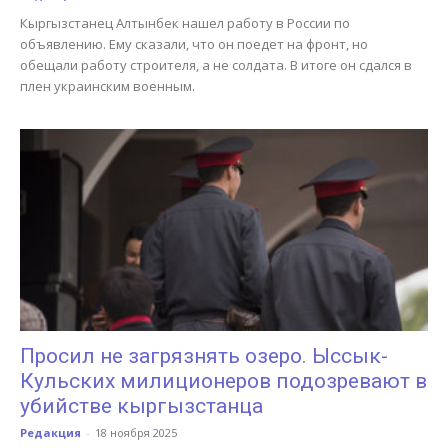
Кыргызстанец Алтынбек нашел работу в России по
объявлению. Ему сказали, что он поедет на фронт, но
обещали работу строителя, а не солдата. В итоге он сдался в
плен украинским военным.
Просил не загрязнять озеро. Ыссык-
Кульских милиционеров подозревают в
убийстве кыргызстанца
Редакция
-
18 ноября 2025