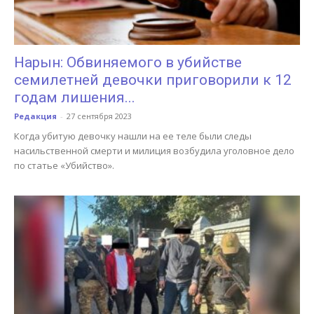
Нарын: Обвиняемого в убийстве
семилетней девочки приговорили к 12
годам лишения...
Редакция
-
27 сентября 2023
Когда убитую девочку нашли на ее теле были следы
насильственной смерти и милиция возбудила уголовное дело
по статье «Убийство».