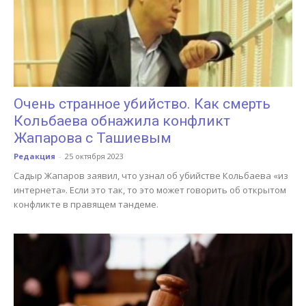
Очень странное убийство. Как смерть
Кольбаева обнажила конфликт
Жапарова с Ташиевым
Редакция
-
25 октября 2023
Садыр Жапаров заявил, что узнал об убийстве Кольбаева «из
интернета». Если это так, то это может говорить об открытом
конфликте в правящем тандеме.