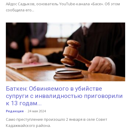
Айдос Садыков, основатель YouTube-канала «Бәсе». Об этом
сообщила его...
Баткен: Обвиняемого в убийстве
супруги с инвалидностью приговорили
к 13 годам...
Редакция
-
24 мая 2024
Само преступление произошло 2 января в селе Совет
Кадажмайского района.