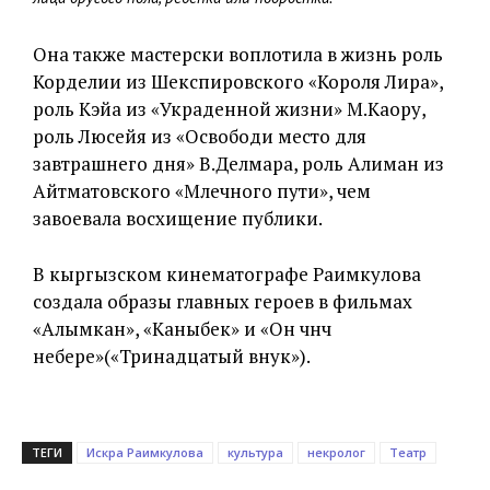
Она также мастерски воплотила в жизнь роль
Корделии из Шекспировского «Короля Лира»,
роль Кэйа из «Украденной жизни» М.Каору,
роль Люсейя из «Освободи место для
завтрашнего дня» В.Делмара, роль Алиман из
Айтматовского «Млечного пути», чем
завоевала восхищение публики.
В кыргызском кинематографе Раимкулова
создала образы главных героев в фильмах
«Алымкан», «Каныбек» и «Он үчүнчү
небере»(«Тринадцатый внук»).
ТЕГИ
Искра Раимкулова
культура
некролог
Театр