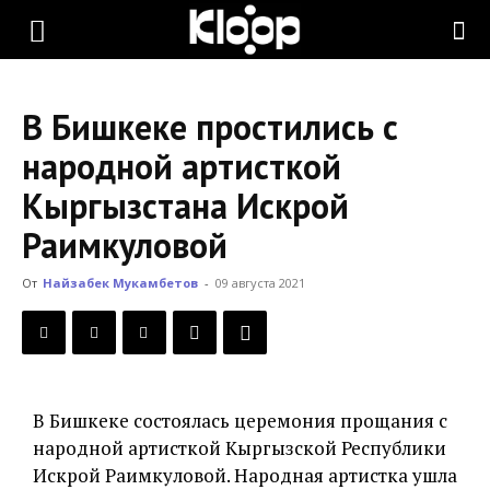
KLOOP.KG
В Бишкеке простились с
—
народной артисткой
Кыргызстана Искрой
Новости
Раимкуловой
От
Найзабек Мукамбетов
-
09 августа 2021
Кыргызстана
В Бишкеке состоялась церемония прощания с
народной артисткой Кыргызской Республики
Искрой Раимкуловой. Народная артистка ушла