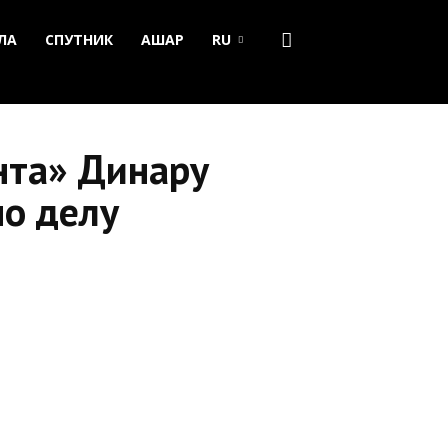
ЛА
СПУТНИК
АШАР
RU
нта» Динару
по делу