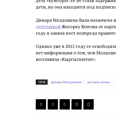
делу «Кумтора». Ее не стали задержив
дети, но она находится под подписк
Динара Молдошева была назначена на 
депутаткой
Жогорку Кенеша от партии
году и заняла пост полпреда правите
Однако уже в 2012 году ее освободил
нет информации о том, чем Молдошев
возглавила «Кыргызпатент».
ТЕГИ
Динара Молдошева
жогорку кенеш