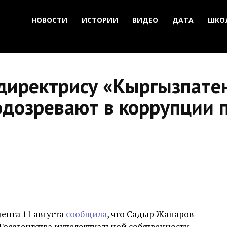
НОВОСТИ
ИСТОРИИ
ВИДЕО
ДАТА
ШКО
директрису «Кыргызпате
одозревают в коррупции 
ента 11 августа
сообщила
, что Садыр Жапаров
Госагентства интелектуальной собственности