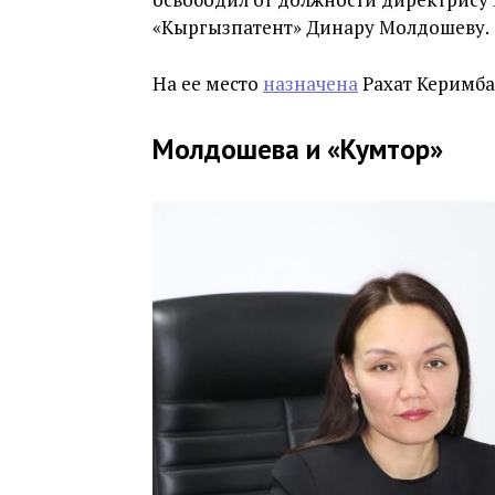
«Кыргызпатент» Динару Молдошеву.
На ее место
назначена
Рахат Керимба
Молдошева и «Кумтор»