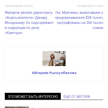
Предыдущая статья
Следующая статья
Жапаров уволил директрису
Ош: Мужчины, вымогавшие у
«Кыргызпатента» Динару
предпринимателя $28 тысяч,
Молдошеву. Ее подозревают
оштрафованы на 260 тысяч
в коррупции по делу
сомов
«Кумтора»
Айгерим Рыскулбекова
ЭТО МОЖЕТ БЫТЬ ИНТЕРЕСНО
ЕЩЕ ОТ АВТОРА