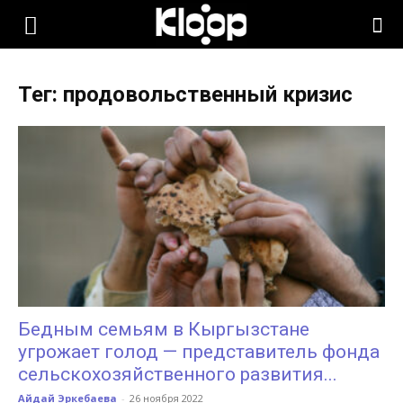
KLOOP.KG
Тег: продовольственный кризис
—
Новости
Кыргызстана
Бедным семьям в Кыргызстане
угрожает голод — представитель фонда
сельскохозяйственного развития...
Айдай Эркебаева
-
26 ноября 2022