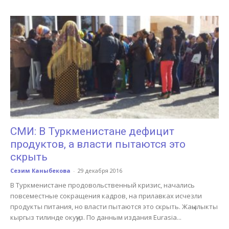
СМИ: В Туркменистане дефицит
продуктов, а власти пытаются это
скрыть
Сезим Каныбекова
-
29 декабря 2016
В Туркменистане продовольственный кризис, начались
повсеместные сокращения кадров, на прилавках исчезли
продукты питания, но власти пытаются это скрыть. Жаңылыкты
кыргыз тилинде окуңуз. По данным издания Eurasia...