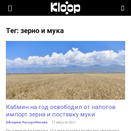
KLOOP.KG
Тег: зерно и мука
—
Новости
Кыргызстана
Кабмин на год освободил от налогов
импорт зерна и поставку муки
Айгерим Рыскулбекова
-
11 августа 2021
По данным ведомства, эта инициатива позволит увеличить