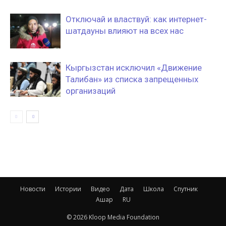
Отключай и властвуй: как интернет-
шатдауны влияют на всех нас
Кыргызстан исключил «Движение
Талибан» из списка запрещенных
организаций
Новости
Истории
Видео
Дата
Школа
Спутник
Ашар
RU
© 2026 Kloop Media Foundation