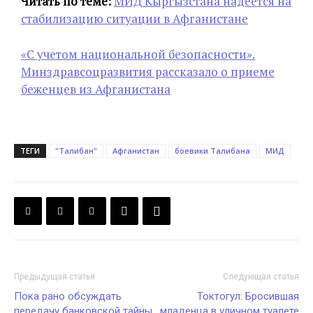
Читать по теме:
МИД Кыргызстана надеется на
стабилизацию ситуации в Афганистане
«С учетом национальной безопасности».
Минздравсоцразвития рассказало о приеме
беженцев из Афганистана
ТЕГИ
"Талибан"
Афганистан
боевики Талибана
МИД
Предыдущая статья
Следующая статья
Пока рано обсуждать
Токтогул: Бросившая
передачу банковской тайны
младенца в уличном туалете