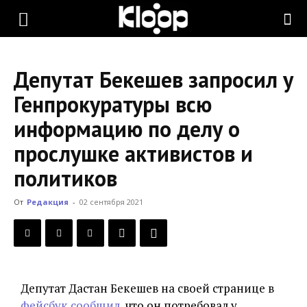
KLOOP.KG
Депутат Бекешев запросил у
—
Генпрокуратуры всю
информацию по делу о
Новости
прослушке активистов и
политиков
Кыргызстана
От
Редакция
-
02 сентября 2021
Депутат Дастан Бекешев на своей странице в
фейсбук сообщил
, что он потребовал у