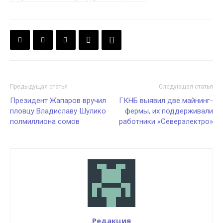
Предыдущая статья
Следующая статья
Президент Жапаров вручил
ГКНБ выявил две майнинг-
пловцу Владиславу Шулико
фермы, их поддерживали
полмиллиона сомов
работники «Северэлектро»
Редакция