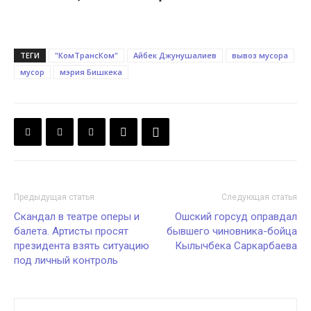
ТЕГИ
"КомТрансКом"
Айбек Джунушалиев
вывоз мусора
мусор
мэрия Бишкека
Предыдущая статья
Следующая статья
Скандал в театре оперы и
Ошский горсуд оправдал
балета. Артисты просят
бывшего чиновника-бойца
президента взять ситуацию
Кылычбека Саркарбаева
под личный контроль