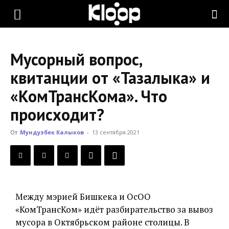
KLOOP.KG
Мусорный вопрос,
—
квитанции от «Тазалыка» и
«КомТрансКома». Что
Новости
происходит?
От
Мундузбек Калыков
-
13 сентября 2021
Кыргызстана
Между мэрией Бишкека и ОсОО
«КомТрансКом» идёт разбирательство за вывоз
мусора в Октябрьском районе столицы. В