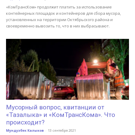
«КомТрансКом» продолжит платить за использование
контейнерных площадок и контейнеров для сбора мусора,
установленных на территории Октябрьского района и
своевременно вывозить то, что в них выбрасывают.
Мусорный вопрос, квитанции от
«Тазалыка» и «КомТрансКома». Что
происходит?
Мундузбек Калыков
-
13 сентября 2021