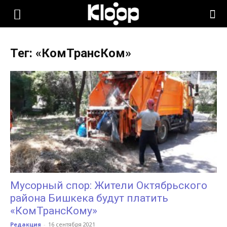
KLOOP.KG
Тег: «КомТрансКом»
—
Новости
Кыргызстана
Мусорный спор: Жители Октябрьского
района Бишкека будут платить
«КомТрансКому»
Редакция
-
16 сентября 2021